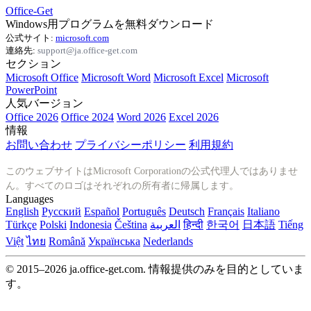
Office-Get
Windows用プログラムを無料ダウンロード
公式サイト:
microsoft.com
連絡先:
support@ja.office-get.com
セクション
Microsoft Office
Microsoft Word
Microsoft Excel
Microsoft
PowerPoint
人気バージョン
Office 2026
Office 2024
Word 2026
Excel 2026
情報
お問い合わせ
プライバシーポリシー
利用規約
このウェブサイトはMicrosoft Corporationの公式代理人ではありませ
ん。すべてのロゴはそれぞれの所有者に帰属します。
Languages
English
Русский
Español
Português
Deutsch
Français
Italiano
Türkçe
Polski
Indonesia
Čeština
العربية
हिन्दी
한국어
日本語
Tiếng
Việt
ไทย
Română
Українська
Nederlands
© 2015–2026 ja.office-get.com. 情報提供のみを目的としていま
す。