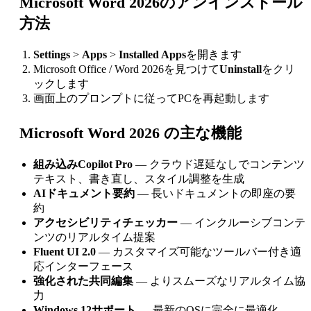
Microsoft Word 2026のアンインストール
方法
Settings
>
Apps
>
Installed Apps
を開きます
Microsoft Office / Word 2026を見つけて
Uninstall
をクリ
ックします
画面上のプロンプトに従ってPCを再起動します
Microsoft Word 2026 の主な機能
組み込みCopilot Pro
— クラウド遅延なしでコンテンツ
テキスト、書き直し、スタイル調整を生成
AIドキュメント要約
— 長いドキュメントの即座の要
約
アクセシビリティチェッカー
— インクルーシブコンテ
ンツのリアルタイム提案
Fluent UI 2.0
— カスタマイズ可能なツールバー付き適
応インターフェース
強化された共同編集
— よりスムーズなリアルタイム協
力
Windows 12サポート
— 最新のOSに完全に最適化