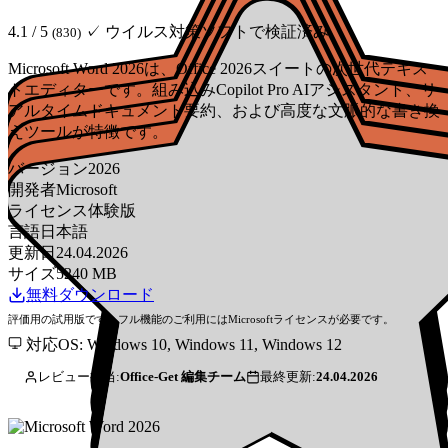
4.1 / 5
✓ ウイルス対策ソフトで検証済み
(830)
Microsoft Word 2026は、Office 2026スイートの次世代テキス
トエディターです。組み込みCopilot Pro AIアシスタント、リ
アルタイムドキュメント要約、および高度な文脈的な書き換
えツールが特徴です。
バージョン
2026
開発者
Microsoft
ライセンス
体験版
言語
日本語
更新日
24.04.2026
サイズ
5240 MB
無料ダウンロード
評価用の試用版です。フル機能のご利用にはMicrosoftライセンスが必要です。
対応OS: Windows 10, Windows 11, Windows 12
レビュー担当:
Office-Get 編集チーム
最終更新:
24.04.2026