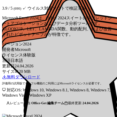
3.9 / 5
✓ ウイルス対策ソフトで検証済み
(690)
Microsoft Excel 2024は、Office 2024スイートのスプレッドシ
ートアプリケーションおよびデータ分析ツールです。
XLOOKUP、LET、LAMBDA関数、動的配列、および改善
されたピボットテーブルが特徴です。
バージョン
2024
開発者
Microsoft
ライセンス
体験版
言語
日本語
更新日
24.04.2026
サイズ
4120 MB
無料ダウンロード
評価用の試用版です。フル機能のご利用にはMicrosoftライセンスが必要です。
対応OS: Windows 10, Windows 8.1, Windows 8, Windows 7,
Windows Vista, Windows XP
レビュー担当:
Office-Get 編集チーム
最終更新:
24.04.2026