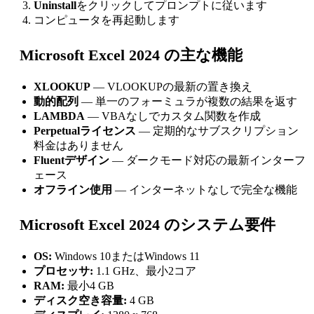
Uninstall
をクリックしてプロンプトに従います
コンピュータを再起動します
Microsoft Excel 2024 の主な機能
XLOOKUP
— VLOOKUPの最新の置き換え
動的配列
— 単一のフォーミュラが複数の結果を返す
LAMBDA
— VBAなしでカスタム関数を作成
Perpetualライセンス
— 定期的なサブスクリプション
料金はありません
Fluentデザイン
— ダークモード対応の最新インターフ
ェース
オフライン使用
— インターネットなしで完全な機能
Microsoft Excel 2024 のシステム要件
OS:
Windows 10またはWindows 11
プロセッサ:
1.1 GHz、最小2コア
RAM:
最小4 GB
ディスク空き容量:
4 GB