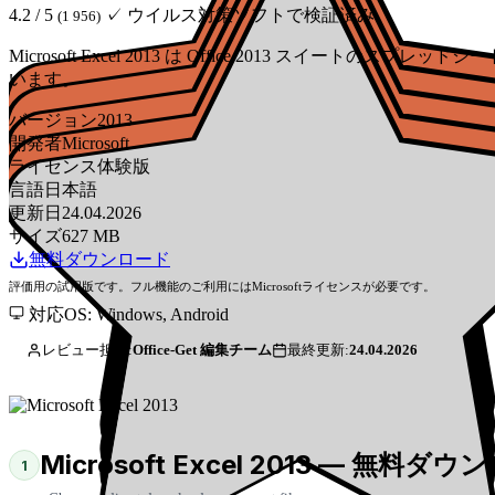
4.2 / 5
✓ ウイルス対策ソフトで検証済み
(1 956)
Microsoft Excel 2013 は Office 2013 スイート
います。
バージョン
2013
開発者
Microsoft
ライセンス
体験版
言語
日本語
更新日
24.04.2026
サイズ
627 MB
無料ダウンロード
評価用の試用版です。フル機能のご利用にはMicrosoftライセンスが必要です。
対応OS: Windows, Android
レビュー担当:
Office-Get 編集チーム
最終更新:
24.04.2026
Microsoft Excel 2013 — 無料ダ
1