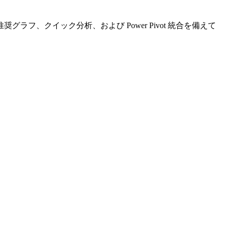
ill、推奨グラフ、クイック分析、および Power Pivot 統合を備えて