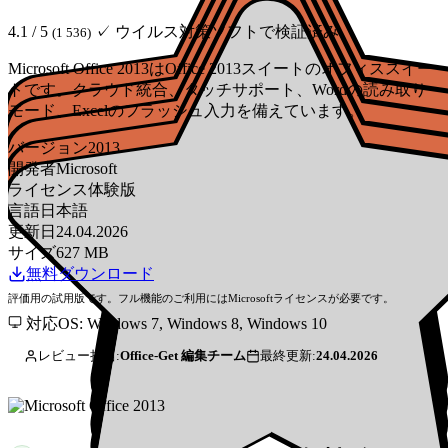
4.1 / 5
✓ ウイルス対策ソフトで検証済み
(1 536)
Microsoft Office 2013はOffice 2013スイートのオフィススイー
トです。クラウド統合、タッチサポート、Wordの読み取り
モード、Excelのフラッシュ入力を備えています。
バージョン
2013
開発者
Microsoft
ライセンス
体験版
言語
日本語
更新日
24.04.2026
サイズ
627 MB
無料ダウンロード
評価用の試用版です。フル機能のご利用にはMicrosoftライセンスが必要です。
対応OS: Windows 7, Windows 8, Windows 10
レビュー担当:
Office-Get 編集チーム
最終更新:
24.04.2026