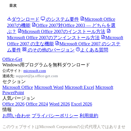
目次
ダウンロード
のシステム要件
Microsoft Office
2007の機能
Office 2007対Office 2003 — どちらを選
ぶ？
Microsoft Office 2007のインストール方法
Microsoft Office 2007のアンインストール方法
Microsoft
Office 2007 の主な機能
Microsoft Office 2007 のシステ
ム要件
のその他のバージョン
よくある質問
Office-Get
Windows用プログラムを無料ダウンロード
公式サイト:
microsoft.com
連絡先:
support@ja.office-get.com
セクション
Microsoft Office
Microsoft Word
Microsoft Excel
Microsoft
PowerPoint
人気バージョン
Office 2026
Office 2024
Word 2026
Excel 2026
情報
お問い合わせ
プライバシーポリシー
利用規約
このウェブサイトはMicrosoft Corporationの公式代理人ではありませ