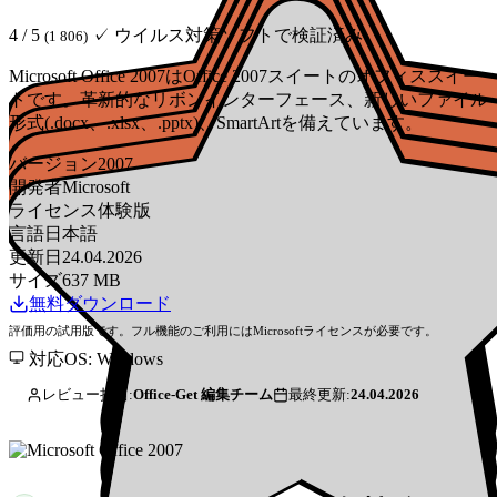
4 / 5
✓ ウイルス対策ソフトで検証済み
(1 806)
Microsoft Office 2007はOffice 2007スイートのオフィススイー
トです。革新的なリボンインターフェース、新しいファイル
形式(.docx、.xlsx、.pptx)、SmartArtを備えています。
バージョン
2007
開発者
Microsoft
ライセンス
体験版
言語
日本語
更新日
24.04.2026
サイズ
637 MB
無料ダウンロード
評価用の試用版です。フル機能のご利用にはMicrosoftライセンスが必要です。
対応OS: Windows
レビュー担当:
Office-Get 編集チーム
最終更新:
24.04.2026