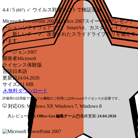
4.4 / 5
✓ ウイルス対策ソフトで検証済み
(887)
Microsoft PowerPoint 2007はOffice 2007スイートのプレゼンテ
ーションソフトウェアです。SmartArt、カスタムレイアウ
ト、新しいテーマ、改善されたスライドライブラリを備えて
います。
バージョン
2007
開発者
Microsoft
ライセンス
体験版
言語
日本語
更新日
24.04.2026
サイズ
211 MB
無料ダウンロード
評価用の試用版です。フル機能のご利用にはMicrosoftライセンスが必要です。
対応OS: Windows XP, Windows 7, Windows 8
レビュー担当:
Office-Get 編集チーム
最終更新:
24.04.2026