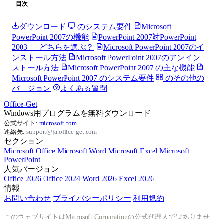
目次
ダウンロード
のシステム要件
Microsoft
PowerPoint 2007の機能
PowerPoint 2007対PowerPoint
2003 — どちらを選ぶ？
Microsoft PowerPoint 2007のイ
ンストール方法
Microsoft PowerPoint 2007のアンイン
ストール方法
Microsoft PowerPoint 2007 の主な機能
Microsoft PowerPoint 2007 のシステム要件
のその他の
バージョン
よくある質問
Office-Get
Windows用プログラムを無料ダウンロード
公式サイト:
microsoft.com
連絡先:
support@ja.office-get.com
セクション
Microsoft Office
Microsoft Word
Microsoft Excel
Microsoft
PowerPoint
人気バージョン
Office 2026
Office 2024
Word 2026
Excel 2026
情報
お問い合わせ
プライバシーポリシー
利用規約
このウェブサイトはMicrosoft Corporationの公式代理人ではありませ