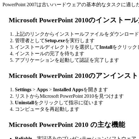
PowerPoint 2007は古いハードウェアの基本的なタスクに
Microsoft PowerPoint 2010のインスト
上記のリンクからインストールファイルをダウンロード
管理者として
Setup.exe
を実行します
インストールディレクトリを選択して
Install
をクリック
インストールの完了を待ちます
アプリケーションを起動して認証を完了します
Microsoft PowerPoint 2010のアンイ
Settings
>
Apps
>
Installed Apps
を開きます
リストからMicrosoft PowerPoint 2010を見つけます
Uninstall
をクリックして指示に従います
コンピュータを再起動します
Microsoft PowerPoint 2010 の主な機能
Reliable
—実証済みのプレゼンテーションソフトウェア