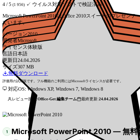
4 / 5
✓ ウイルス対策ソフトで検証済み
(1 956)
Microsoft PowerPoint 2010はOffice 2
ています。
バージョン
2010
開発者
Microsoft
ライセンス
体験版
言語
日本語
更新日
24.04.2026
サイズ
307 MB
無料ダウンロード
評価用の試用版です。フル機能のご利用にはMicrosoftライセンスが必要です。
対応OS: Windows XP, Windows 7, Windows 8
レビュー担当:
Office-Get 編集チーム
最終更新:
24.04.2026
Microsoft PowerPoint 2010 
1