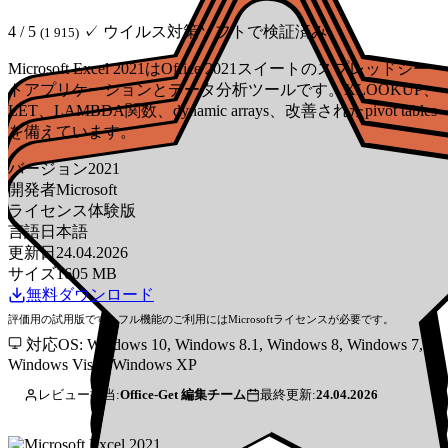
4 / 5
✓ ウイルス対策ソフトで検証済み
(1 915)
Microsoft Excel 2021はOffice 2021スイートのスプレッドシー
トアプリケーションとデータ分析ツールです。XLOOKUP、
LET、LAMBDA関数、dynamic arrays、改善されたpivot tables
を備えています。
バージョン
2021
開発者
Microsoft
ライセンス
体験版
言語
日本語
更新日
24.04.2026
サイズ
1605 MB
無料ダウンロード
評価用の試用版です。フル機能のご利用にはMicrosoftライセンスが必要です。
対応OS: Windows 10, Windows 8.1, Windows 8, Windows 7,
Windows Vista, Windows XP
レビュー担当:
Office-Get 編集チーム
最終更新:
24.04.2026