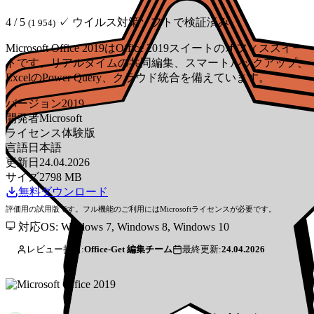
4 / 5
✓ ウイルス対策ソフトで検証済み
(1 954)
Microsoft Office 2019はOffice 2019スイートのオフィススイー
トです。リアルタイムの共同編集、スマートルックアップ、
ExcelのPower Query、クラウド統合を備えています。
バージョン
2019
開発者
Microsoft
ライセンス
体験版
言語
日本語
更新日
24.04.2026
サイズ
2798 MB
無料ダウンロード
評価用の試用版です。フル機能のご利用にはMicrosoftライセンスが必要です。
対応OS: Windows 7, Windows 8, Windows 10
レビュー担当:
Office-Get 編集チーム
最終更新:
24.04.2026