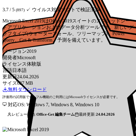
3.7 / 5
✓ ウイルス対策ソフトで検証済み
(897)
Microsoft Excel 2019はOffice 2019スイートのスプレッドシー
トアプリケーションおよびデータ分析ツールです。新しいグ
ラフタイプ(ウォーターフォール、ツリーマップ)、Power
Query、Get & Transform、予測を備えています。
バージョン
2019
開発者
Microsoft
ライセンス
体験版
言語
日本語
更新日
24.04.2026
サイズ
627 MB
無料ダウンロード
評価用の試用版です。フル機能のご利用にはMicrosoftライセンスが必要です。
対応OS: Windows 7, Windows 8, Windows 10
レビュー担当:
Office-Get 編集チーム
最終更新:
24.04.2026