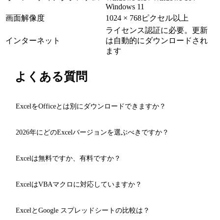
Windows 11
画面解像度
1024 × 768ピクセル以上
ライセンス認証に必要。更新
インターネット
は自動的にダウンロードされ
ます
よくある質問
ExcelをOfficeとは別にダウンロードできますか？
はい、当サイトではMicrosoft Excelを単独でダウンロードで
2026年にどのExcelバージョンを選ぶべきですか？
きます。Word、PowerPoint、その他のOfficeコンポーネント
は不要です。Excel 2003からExcel 2026まで全バージョンをご
Windows 10/11搭載の新しいPCには、AI機能搭載の
Excel 2026
Excelは無料ですか、有料ですか？
利用いただけます。
をお勧めします。古いパソコンには、高速で安定した
Excel
2016
がお勧めです。
公式にはMicrosoft Excelは有料ソフトウェアです。当サイト
ExcelはVBAマクロに対応していますか？
では評価目的でトレント経由で無料ダウンロードできます。
はい、すべてのExcelバージョンがVBAマクロに対応していま
ExcelとGoogle スプレッドシートの比較は？
す。Excel 2026ではデータ分析のためのPython統合も追加され