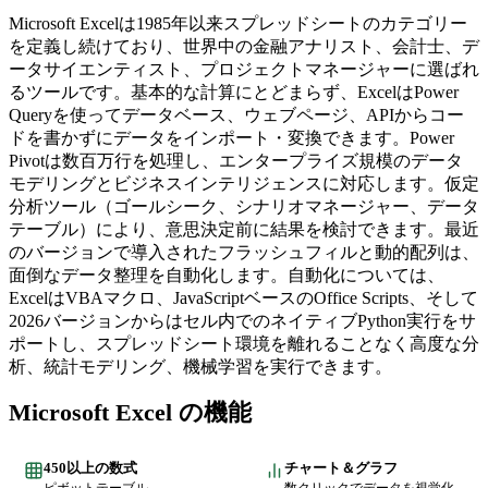
Microsoft Excelは1985年以来スプレッドシートのカテゴリー
を定義し続けており、世界中の金融アナリスト、会計士、デ
ータサイエンティスト、プロジェクトマネージャーに選ばれ
るツールです。基本的な計算にとどまらず、ExcelはPower
Queryを使ってデータベース、ウェブページ、APIからコー
ドを書かずにデータをインポート・変換できます。Power
Pivotは数百万行を処理し、エンタープライズ規模のデータ
モデリングとビジネスインテリジェンスに対応します。仮定
分析ツール（ゴールシーク、シナリオマネージャー、データ
テーブル）により、意思決定前に結果を検討できます。最近
のバージョンで導入されたフラッシュフィルと動的配列は、
面倒なデータ整理を自動化します。自動化については、
ExcelはVBAマクロ、JavaScriptベースのOffice Scripts、そして
2026バージョンからはセル内でのネイティブPython実行をサ
ポートし、スプレッドシート環境を離れることなく高度な分
析、統計モデリング、機械学習を実行できます。
Microsoft Excel の機能
450以上の数式
チャート＆グラフ
ピボットテーブル、
数クリックでデータを視覚化