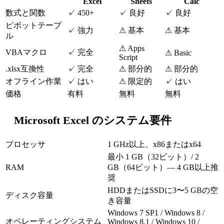
Excel
Sheets
Calc
数式と関数
✓ 450+
✓ 良好
✓ 良好
ピボットテーブ
✓ 強力
⚠ 基本
⚠ 基本
ル
⚠ Apps
VBAマクロ
✓ 完全
⚠ Basic
Script
.xlsx互換性
✓ 完全
⚠ 部分的
⚠ 部分的
オフライン作業
✓ はい
⚠ 限定的
✓ はい
価格
有料
無料
無料
Microsoft Excel のシステム要件
プロセッサ
1 GHz以上、x86またはx64
最小 1 GB（32ビット）/ 2
RAM
GB（64ビット）— 4 GB以上推
奨
HDDまたはSSDに3〜5 GBの空
ディスク容量
き容量
Windows 7 SP1 / Windows 8 /
オペレーティングシステム
Windows 8.1 / Windows 10 /