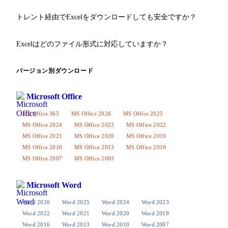
ています。
Excelは複雑な数式、ピボットテーブル、VBAマクロに対応
トレント経由でExcelをダウンロードしても安全ですか？
し、オフラインで動作します。Google スプレッドシートは機
能が限られていますが、便利な共同作業が可能なオンライン
当サイトのすべてのファイルはウイルス対策ソフトで検証済
Excelはどのファイル形式に対応していますか？
ツールです。
みです。信頼できるページからのみダウンロードし、インス
トール前にファイルを確認することをお勧めします。
Excelは.xlsx、.xls、.csv、.xlsm（マクロ付き）、.xlsbに対応
バージョン別ダウンロード
し、PDFへのエクスポートも可能です。2007以降のバージョ
ンではデフォルトで.xlsxを使用します。
Microsoft Office
MS Office 365
MS Office 2026
MS Office 2025
MS Office 2024
MS Office 2023
MS Office 2022
MS Office 2021
MS Office 2020
MS Office 2019
MS Office 2016
MS Office 2013
MS Office 2010
MS Office 2007
MS Office 2003
Microsoft Word
Word 2026
Word 2025
Word 2024
Word 2023
Word 2022
Word 2021
Word 2020
Word 2019
Word 2016
Word 2013
Word 2010
Word 2007