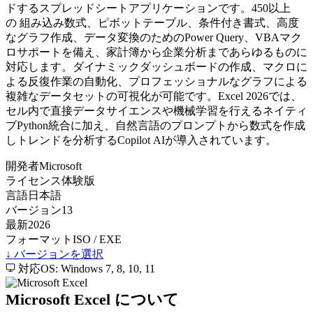
ドするスプレッドシートアプリケーションです。450以上
の 組み込み数式、ピボットテーブル、条件付き書式、高度
なグラフ作成、データ変換のためのPower Query、VBAマク
ロサポートを備え、家計簿から企業分析まであらゆるものに
対応します。ダイナミックダッシュボードの作成、マクロに
よる反復作業の自動化、プロフェッショナルなグラフによる
複雑なデータセットの可視化が可能です。Excel 2026では、
セル内で直接データサイエンスや機械学習を行えるネイティ
ブPython統合に加え、自然言語のプロンプトから数式を作成
しトレンドを分析するCopilot AIが導入されています。
開発者
Microsoft
ライセンス
体験版
言語
日本語
バージョン
13
最新
2026
フォーマット
ISO / EXE
↓ バージョンを選択
対応OS: Windows 7, 8, 10, 11
Microsoft Excel について