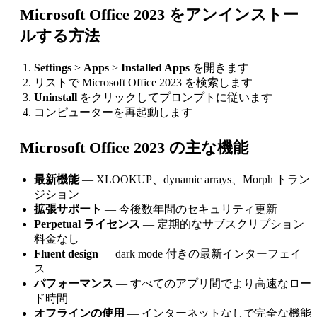
Microsoft Office 2023 をアンインストー
ルする方法
Settings
>
Apps
>
Installed Apps
を開きます
リストで Microsoft Office 2023 を検索します
Uninstall
をクリックしてプロンプトに従います
コンピューターを再起動します
Microsoft Office 2023 の主な機能
最新機能
— XLOOKUP、dynamic arrays、Morph トラン
ジション
拡張サポート
— 今後数年間のセキュリティ更新
Perpetual ライセンス
— 定期的なサブスクリプション
料金なし
Fluent design
— dark mode 付きの最新インターフェイ
ス
パフォーマンス
— すべてのアプリ間でより高速なロー
ド時間
オフラインの使用
— インターネットなしで完全な機能