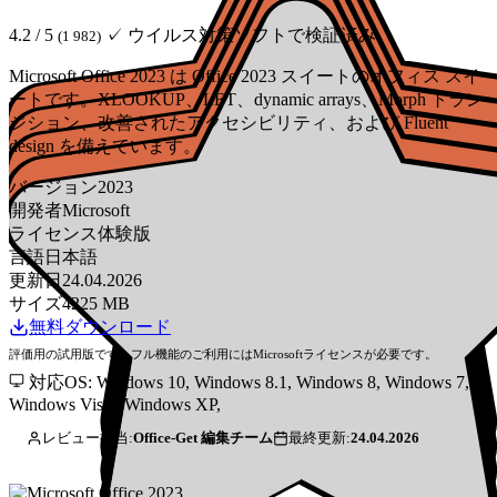
4.2 / 5
✓ ウイルス対策ソフトで検証済み
(1 982)
Microsoft Office 2023 は Office 2023 スイートのオフィス スイ
ートです。XLOOKUP、LET、dynamic arrays、Morph トラン
ジション、改善されたアクセシビリティ、および Fluent
design を備えています。
バージョン
2023
開発者
Microsoft
ライセンス
体験版
言語
日本語
更新日
24.04.2026
サイズ
4225 MB
無料ダウンロード
評価用の試用版です。フル機能のご利用にはMicrosoftライセンスが必要です。
対応OS: Windows 10, Windows 8.1, Windows 8, Windows 7,
Windows Vista, Windows XP,
レビュー担当:
Office-Get 編集チーム
最終更新:
24.04.2026