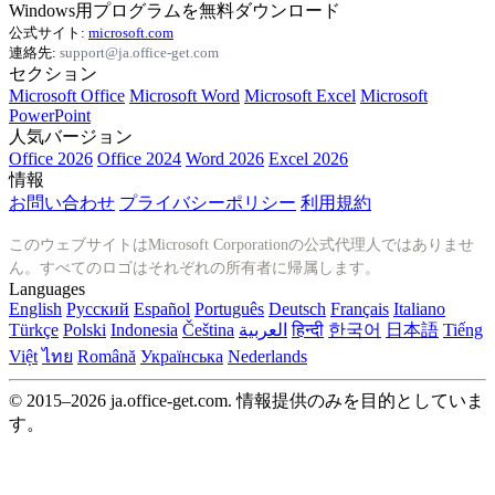
Windows用プログラムを無料ダウンロード
公式サイト:
microsoft.com
連絡先:
support@ja.office-get.com
セクション
Microsoft Office
Microsoft Word
Microsoft Excel
Microsoft
PowerPoint
人気バージョン
Office 2026
Office 2024
Word 2026
Excel 2026
情報
お問い合わせ
プライバシーポリシー
利用規約
このウェブサイトはMicrosoft Corporationの公式代理人ではありませ
ん。すべてのロゴはそれぞれの所有者に帰属します。
Languages
English
Русский
Español
Português
Deutsch
Français
Italiano
Türkçe
Polski
Indonesia
Čeština
العربية
हिन्दी
한국어
日本語
Tiếng
Việt
ไทย
Română
Українська
Nederlands
© 2015–2026 ja.office-get.com. 情報提供のみを目的としていま
す。